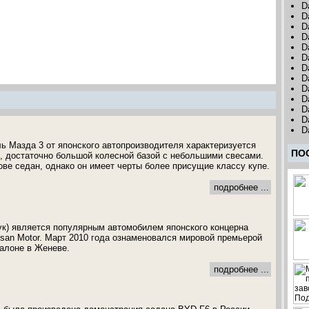
D
D
D
D
D
D
D
D
D
D
D
D
D
 Мазда 3 от японского автопроизводителя характеризуется
ПО
 достаточно большой колесной базой с небольшими свесами.
ове седан, однако он имеет черты более присущие классу купе.
подробнее ...
ук) является популярным автомобилем японского концерна
san Motor. Март 2010 года ознаменовался мировой премьерой
алоне в Женеве.
подробнее ...