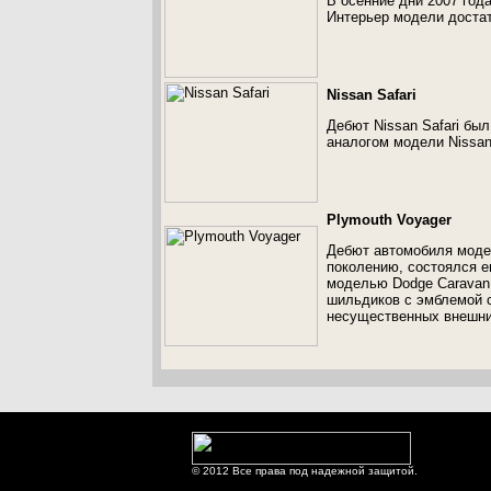
В осенние дни 2007 год
Интерьер модели достат
Nissan Safari
Дебют Nissan Safari был
аналогом модели Nissan 
Plymouth Voyager
Дебют автомобиля модел
поколению, состоялся е
моделью Dodge Caravan,
шильдиков с эмблемой с
несущественных внешни
© 2012 Все права под надежной защитой.