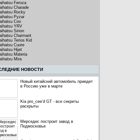
aihatsu Feroza
aihatsu Charade
aihatsu Rocky
aihatsu Pyzar
aihatsu Coo
aihatsu YRV
aihatsu Sirion
aihatsu Charmant
aihatsu Terios Kid
aihatsu Cuore
aihatsu Hijet
aihatsu Materia
aihatsu Mira
CЛЕДНИЕ НОВОСТИ
Новый китайский автомобиль приедет
в Россию уже в марте
Kia pro_cee’d GT - все секреты
раскрыты
Мерседес построит завод в
Подмосковье