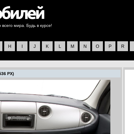
всего мира. Будь в курсе!
H
I
J
K
L
M
N
O
P
R
536 PX)