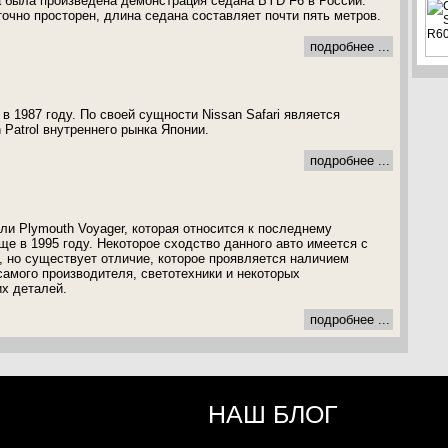
а была произведена демонстрация седана BYD F6 в России.
очно просторен, длина седана составляет почти пять метров.
подробнее ...
 в 1987 году. По своей сущности Nissan Safari является
Patrol внутреннего рынка Японии.
подробнее ...
и Plymouth Voyager, которая относится к последнему
ще в 1995 году. Некоторое сходство данного авто имеется с
 но существует отличие, которое проявляется наличием
амого производителя, светотехники и некоторых
х деталей.
подробнее ...
НАШ БЛОГ