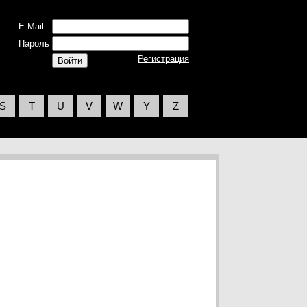
E-Mail
Пароль
Регистрация
S
T
U
V
W
Y
Z