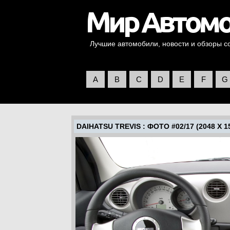
Лучшие автомобили, новости и обзоры со 
A
B
C
D
E
F
G
DAIHATSU TREVIS
: ФОТО #02/17 (2048 X 1