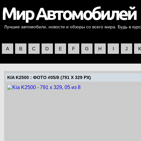
Лучшие автомобили, новости и обзоры со всего мира. Будь в курс
A
B
C
D
E
F
G
H
I
J
KIA K2500
: ФОТО #05/8 (791 X 329 PX)