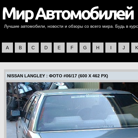
Лучшие автомобили, новости и обзоры со всего мира. Будь в курс
A
B
C
D
E
F
G
H
I
J
NISSAN LANGLEY
: ФОТО #06/17 (600 X 462 PX)