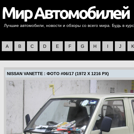
Лучшие автомобили, новости и обзоры со всего мира. Будь в курс
A
B
C
D
E
F
G
H
I
J
NISSAN VANETTE
: ФОТО #06/17 (1972 X 1216 PX)