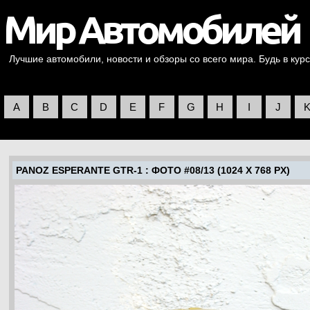
Лучшие автомобили, новости и обзоры со всего мира. Будь в курс
A
B
C
D
E
F
G
H
I
J
PANOZ ESPERANTE GTR-1
: ФОТО #08/13 (1024 X 768 PX)