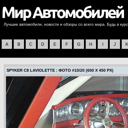
Лучшие автомобили, новости и обзоры со всего мира. Будь в курс
A
B
C
D
E
F
G
H
I
J
SPYKER C8 LAVIOLETTE
: ФОТО #10/20 (600 X 450 PX)