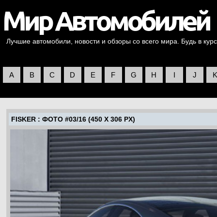
Лучшие автомобили, новости и обзоры со всего мира. Будь в курс
A
B
C
D
E
F
G
H
I
J
FISKER
: ФОТО #03/16 (450 X 306 PX)