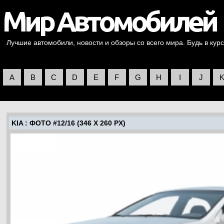
Лучшие автомобили, новости и обзоры со всего мира. Будь в курс
A
B
C
D
E
F
G
H
I
J
KIA
: ФОТО #12/16 (346 X 260 PX)