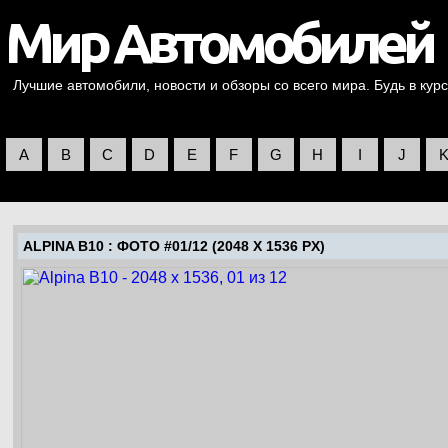
Лучшие автомобили, новости и обзоры со всего мира. Будь в курс
A
B
C
D
E
F
G
H
I
J
ALPINA B10
: ФОТО #01/12 (2048 X 1536 PX)