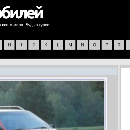
всего мира. Будь в курсе!
H
I
J
K
L
M
N
O
P
R