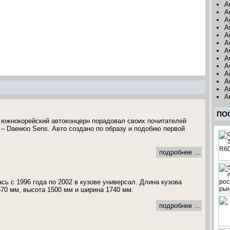
A
A
A
A
A
A
A
A
A
A
A
A
A
ПО
 южнокорейский автоконцерн порадовал своих почитателей
– Daewoo Sens. Авто создано по образу и подобию первой
подробнее ...
сь с 1996 года по 2002 в кузове универсал. Длина кузова
70 мм, высота 1500 мм и ширина 1740 мм.
подробнее ...