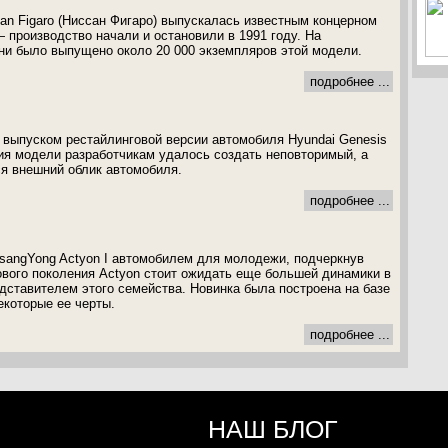
an Figaro (Ниссан Фигаро) выпускалась известным концерном
 производство начали и остановили в 1991 году. На
ни было выпущено около 20 000 экземпляров этой модели.
подробнее ...
 выпуском рестайлинговой версии автомобиля Hyundai Genesis
ия модели разработчикам удалось создать неповторимый, а
я внешний облик автомобиля.
подробнее ...
sangYong Actyon I автомобилем для молодежи, подчеркнув
нового поколения Actyon стоит ожидать еще большей динамики в
дставителем этого семейства. Новинка была построена на базе
екоторые ее черты.
подробнее ...
НАШ БЛОГ