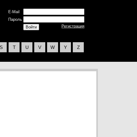
E-Mail
Пароль
Регистрация
S
T
U
V
W
Y
Z