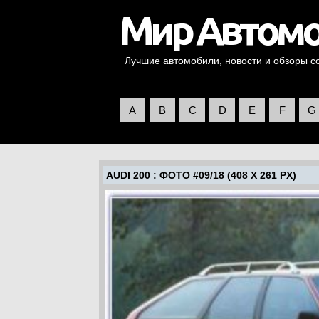
Лучшие автомобили, новости и обзоры со 
A
B
C
D
E
F
G
AUDI 200
: ФОТО #09/18 (408 X 261 PX)