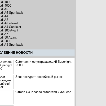
udi 100
udi 4000
udi A6
udi A5 Sportback
udi A4
udi A2
udi A6 allroad
udi A4 Cabriolet
udi 100 Avant
udi A7
udi 80 Avant
udi 200
udi A3 Sportback
CЛЕДНИЕ НОВОСТИ
Caterham и ее устрашающий Superlight
R600
Seat покидает российский рынок
Citroen C4 Picasso готовится к Женеве