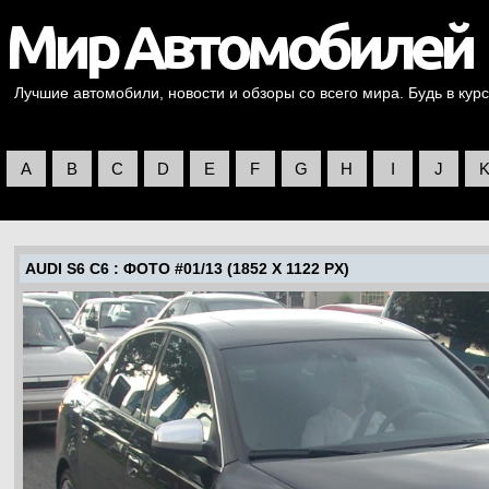
Лучшие автомобили, новости и обзоры со всего мира. Будь в курс
A
B
C
D
E
F
G
H
I
J
AUDI S6 C6
: ФОТО #01/13 (1852 X 1122 PX)