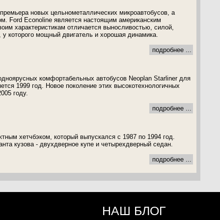
 премьера новых цельнометаллических микроавтобусов, а
ом. Ford Econoline является настоящим американским
воим характеристикам отличается выносливостью, силой,
 у которого мощный двигатель и хорошая динамика.
подробнее ...
дноярусных комфортабельных автобусов Neoplan Starliner для
яется 1999 год. Новое поколение этих высокотехнологичных
005 году.
подробнее ...
тным хетчбэком, который выпускался с 1987 по 1994 год.
нта кузова - двухдверное купе и четырехдверный седан.
подробнее ...
НАШ БЛОГ