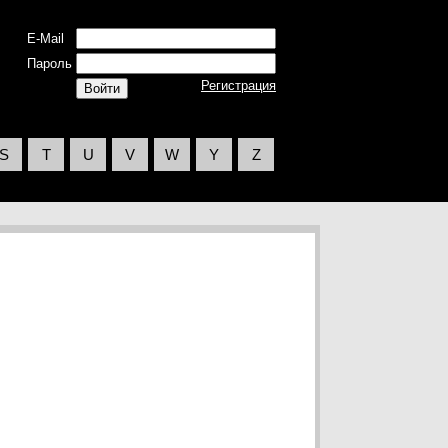
E-Mail
Пароль
Регистрация
S
T
U
V
W
Y
Z