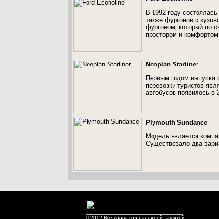
В 1992 году состоялась
также фургонов с кузов
фургоном, который по с
простором и комфортом,
Neoplan Starliner
Первым годом выпуска о
перевозки туристов явл
автобусов появилось в 2
Plymouth Sundance
Модель является компак
Существовало два вариа
© 2012 Все права под надежной защитой.