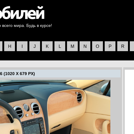
всего мира. Будь в курсе!
H
I
J
K
L
M
N
O
P
R
 (1020 X 679 PX)