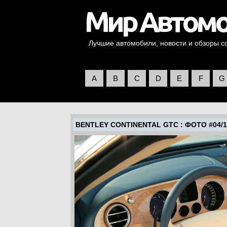
Лучшие автомобили, новости и обзоры со 
A
B
C
D
E
F
G
BENTLEY CONTINENTAL GTC
: ФОТО #04/16