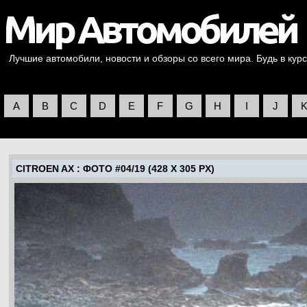
Лучшие автомобили, новости и обзоры со всего мира. Будь в курс
A
B
C
D
E
F
G
H
I
J
CITROEN AX
: ФОТО #04/19 (428 X 305 PX)