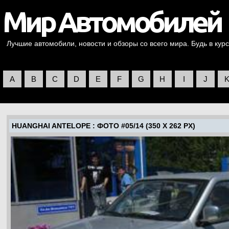
Лучшие автомобили, новости и обзоры со всего мира. Будь в курс
A
B
C
D
E
F
G
H
I
J
HUANGHAI ANTELOPE
: ФОТО #05/14 (350 X 262 PX)