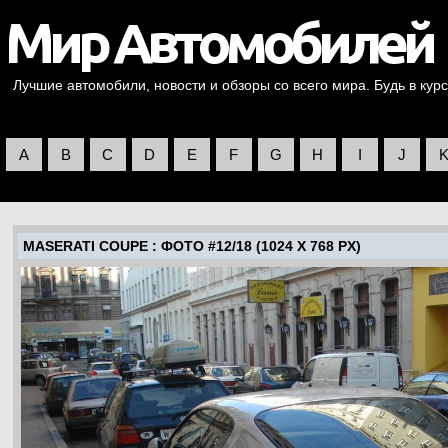
Лучшие автомобили, новости и обзоры со всего мира. Будь в курс
A
B
C
D
E
F
G
H
I
J
MASERATI COUPE
: ФОТО #12/18 (1024 X 768 PX)