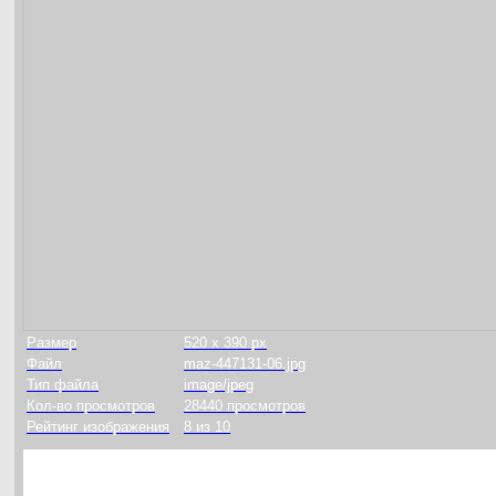
Размер
520 x 390 px
Файл
maz-447131-06.jpg
Тип файла
image/jpeg
Кол-во просмотров
28440 просмотров
Рейтинг изображения
8 из 10