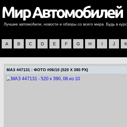
Лучшие автомобили, новости и обзоры со всего мира. Будь в курс
A
B
C
D
E
F
G
H
I
J
МАЗ 447131
: ФОТО #06/10 (520 X 390 PX)