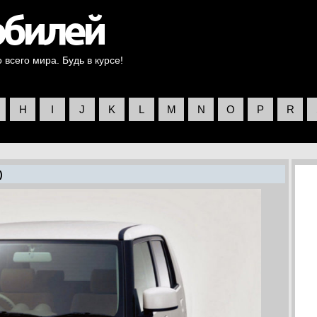
всего мира. Будь в курсе!
H
I
J
K
L
M
N
O
P
R
)