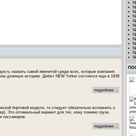
N
N
N
N
N
N
N
N
N
N
N
N
N
ПО
дость назвать самой именитой среди всех, которые компания
свою длинную историю. Дебют NEW Yorker состоялся еще в 1939
подробнее ...
ческой бортовой модели, то следует обязательно вспомнить о
ер). Это оптимальный вариант для тех, кому помимо груза
и пассажиров.
подробнее ...