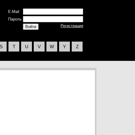
E-Mail
Пароль
Регистрация
S
T
U
V
W
Y
Z