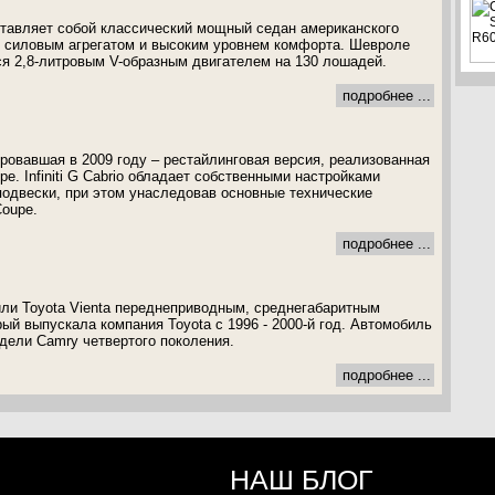
едставляет собой классический мощный седан американского
 силовым агрегатом и высоким уровнем комфорта. Шевроле
я 2,8-литровым V-образным двигателем на 130 лошадей.
подробнее ...
ютировавшая в 2009 году – рестайлинговая версия, реализованная
e. Infiniti G Cabrio обладает собственными настройками
подвески, при этом унаследовав основные технические
Coupe.
подробнее ...
ли Toyota Vienta переднеприводным, среднегабаритным
ый выпускала компания Toyota с 1996 - 2000-й год. Автомобиль
дели Camry четвертого поколения.
подробнее ...
НАШ БЛОГ