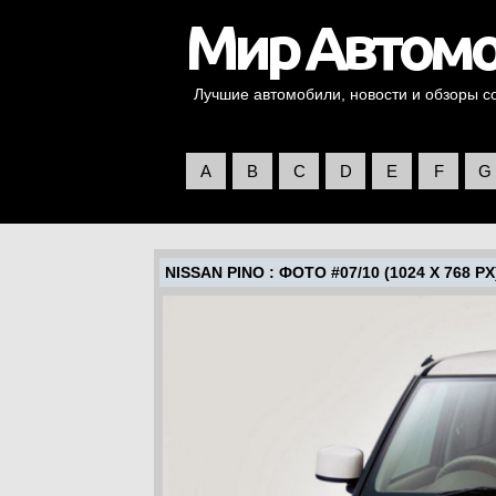
Лучшие автомобили, новости и обзоры со 
A
B
C
D
E
F
G
NISSAN PINO
: ФОТО #07/10 (1024 X 768 PX