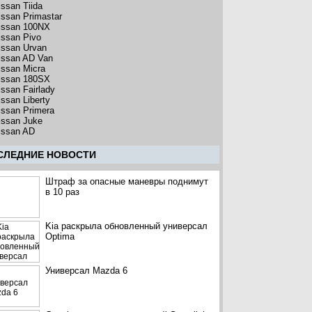
issan Tiida
issan Primastar
issan 100NX
issan Pivo
issan Urvan
issan AD Van
issan Micra
issan 180SX
issan Fairlady
issan Liberty
issan Primera
issan Juke
issan AD
CЛЕДНИЕ НОВОСТИ
Штраф за опасные маневры поднимут
в 10 раз
Kia раскрыла обновленный универсал
Optima
Универсал Mazda 6