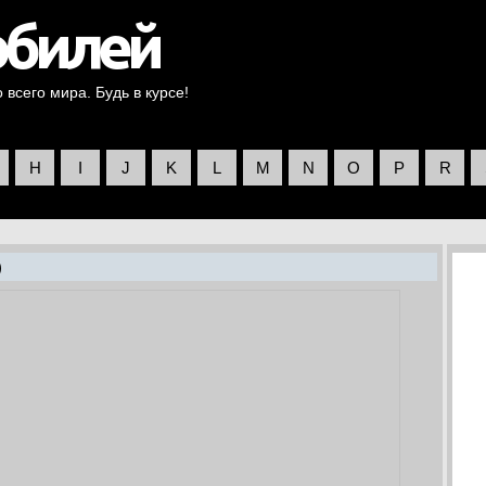
всего мира. Будь в курсе!
H
I
J
K
L
M
N
O
P
R
)