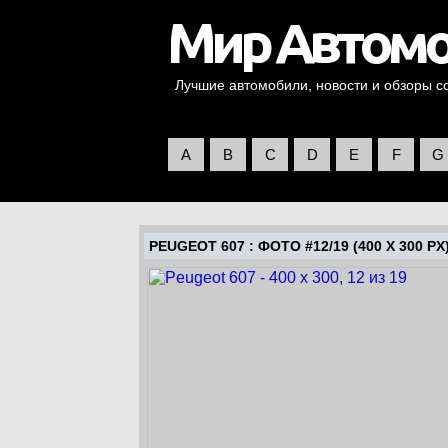
Лучшие автомобили, новости и обзоры со 
A
B
C
D
E
F
G
PEUGEOT 607
: ФОТО #12/19 (400 X 300 PX