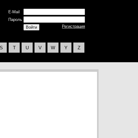
E-Mail
Пароль
Регистрация
S
T
U
V
W
Y
Z