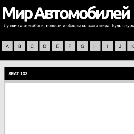
Лучшие автомобили, новости и обзоры со всего мира. Будь в курс
A
B
C
D
E
F
G
H
I
J
SEAT 132