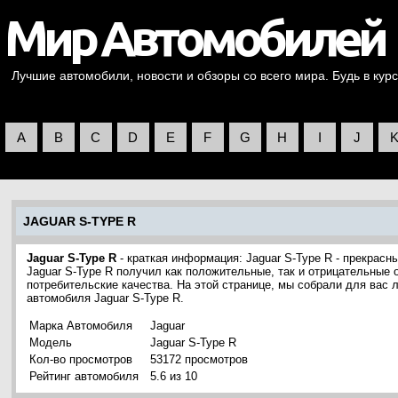
Лучшие автомобили, новости и обзоры со всего мира. Будь в курс
A
B
C
D
E
F
G
H
I
J
JAGUAR S-TYPE R
Jaguar S-Type R
- краткая информация: Jaguar S-Type R - прекрасн
Jaguar S-Type R получил как положительные, так и отрицательные 
потребительские качества. На этой странице, мы собрали для вас
автомобиля Jaguar S-Type R.
Марка Автомобиля
Jaguar
Модель
Jaguar S-Type R
Кол-во просмотров
53172 просмотров
Рейтинг автомобиля
5.6 из 10