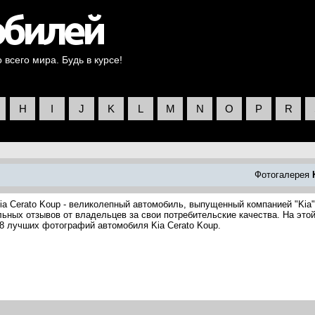
всего мира. Будь в курсе!
H
I
J
K
L
M
N
O
P
R
Фотогалерея
ia Cerato Koup - великолепный автомобиль, выпущенный компанией "Kia"
льных отзывов от владельцев за свои потребительские качества. На это
8 лучших фотографий автомобиля Kia Cerato Koup.