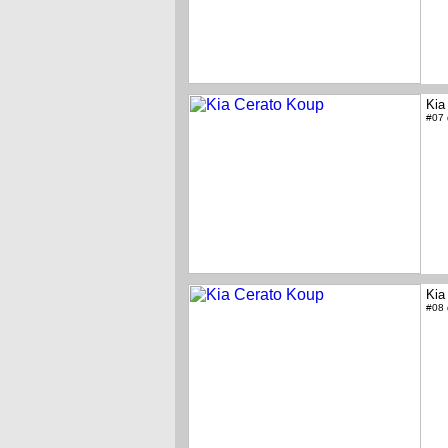
Kia
#07
Kia
#08