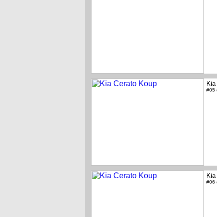
Kia
#05
Kia
#06