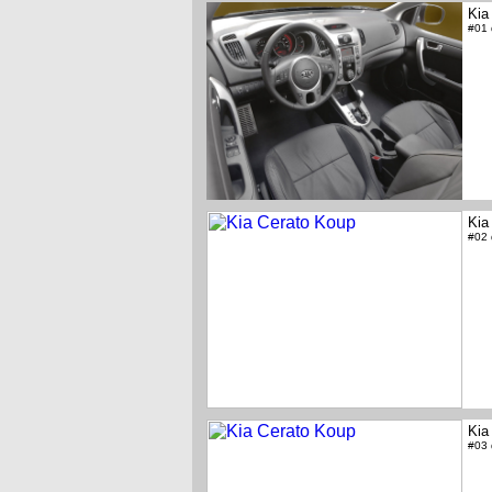
Kia
#01
Kia
#02
Kia
#03