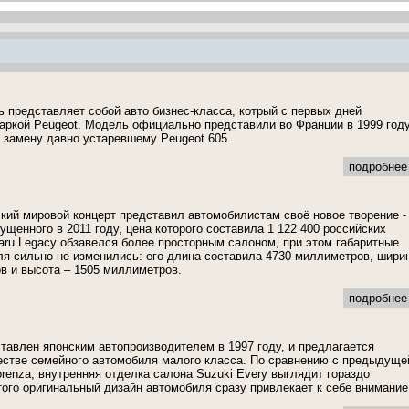
 представляет собой авто бизнес-класса, котрый с первых дней
аркой Peugeot. Модель официально представили во Франции в 1999 году
 замену давно устаревшему Peugeot 605.
подробнее 
ский мировой концерт представил автомобилистам своё новое творение -
ущенного в 2011 году, цена которого составила 1 122 400 российских
aru Legacy обзавелся более просторным салоном, при этом габаритные
я сильно не изменились: его длина составила 4730 миллиметров, шири
в и высота – 1505 миллиметров.
подробнее 
ставлен японским автопроизводителем в 1997 году, и предлагается
естве семейного автомобиля малого класса. По сравнению с предыдуще
renza, внутренняя отделка салона Suzuki Every выглядит гораздо
того оригинальный дизайн автомобиля сразу привлекает к себе внимание