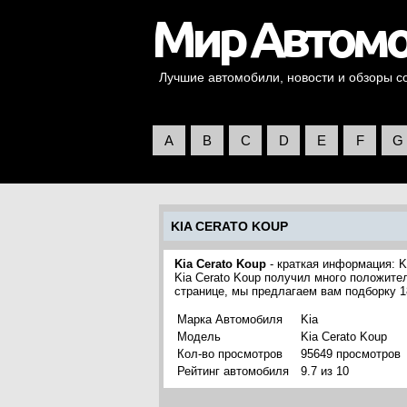
Лучшие автомобили, новости и обзоры со 
A
B
C
D
E
F
G
KIA CERATO KOUP
Kia Cerato Koup
- краткая информация: K
Kia Cerato Koup получил много положите
странице, мы предлагаем вам подборку 1
Марка Автомобиля
Kia
Модель
Kia Cerato Koup
Кол-во просмотров
95649 просмотров
Рейтинг автомобиля
9.7 из 10