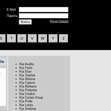
E-Mail
Пароль
Регистрация
S
T
U
V
W
Y
Z
Kia
Kia Avella
Kia Forte
Kia Elan
.
Kia Sephia
й
Kia Retona
Kia Carens
Kia Mohave
Kia Potentia
Kia Credos
Kia Cerato Koup
Kia Pride
Kia Lotze
Kia Sedona