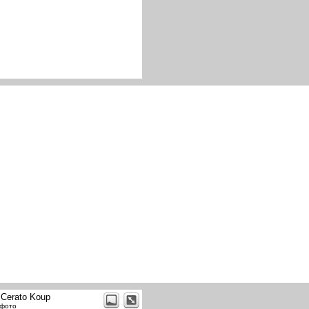
 Cerato Koup
 фото