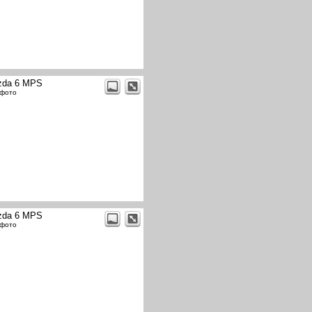
zda 6 MPS
 фото
zda 6 MPS
 фото