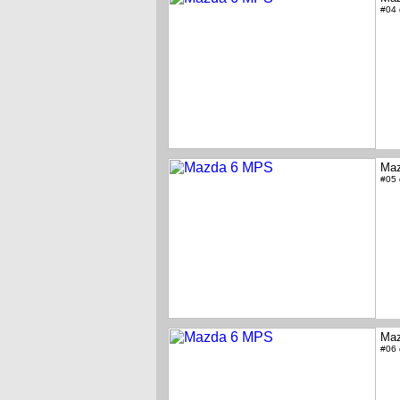
#04
Ma
#05
Ma
#06