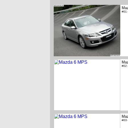
Ma
#01
Ma
#02
Ma
#03