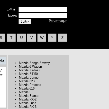
E-Mail
Пароль
Регистрация
S
T
U
V
W
Y
Z
da
Mazda Bongo Brawny
Mazda 6 Wagon
Mazda Xedos 6
a".
Mazda BT-50
ие
Mazda Bongo
Mazda 323
Mazda Proceed
Mazda 616
Mazda 5
Mazda Biante
Mazda RX-2
Mazda Luce
Mazda RX-3