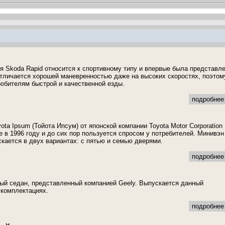
 Skoda Rapid относится к спортивному типу и впервые была представл
Отличается хорошей маневренностью даже на высоких скоростях, поэтом
юбителям быстрой и качественной езды.
подробнее 
ta Ipsum (Тойота Ипсум) от японской компании Toyota Motor Corporation
е в 1996 году и до сих пор пользуется спросом у потребителей. Минивэн
скается в двух вариантах: с пятью и семью дверями.
подробнее 
й седан, представленный компанией Geely. Выпускается данный
 комплектациях.
подробнее 