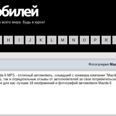
всего мира. Будь в курсе!
H
I
J
K
L
M
N
O
P
R
Фотогалерея
Maz
da 6 MPS - отличный автомобиль, сошедший с конвеера компании "Mazd
 так и отрицательные отзывы от автолюбителей за свои потребительск
ли для вас лучшие 18 изображений и фотографий автомобиля Mazda 6