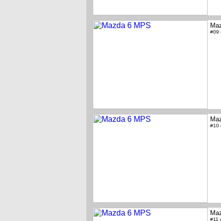
Ma
#09
Ma
#10
Ma
#11