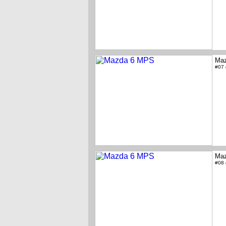
Ma
#07
Ma
#08