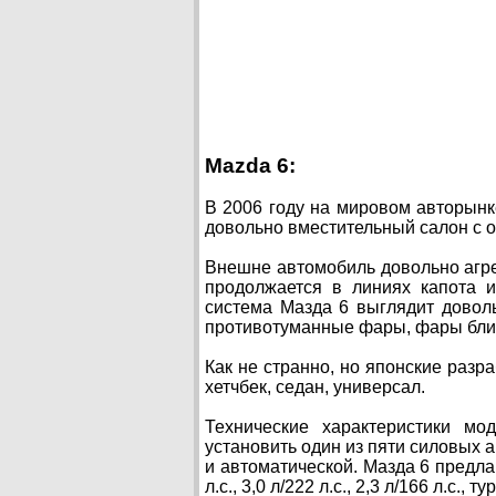
Mazda 6:
В 2006 году на мировом авторынк
довольно вместительный салон с о
Внешне автомобиль довольно агре
продолжается в линиях капота и
система Мазда 6 выглядит довол
противотуманные фары, фары ближн
Как не странно, но японские разр
хетчбек, седан, универсал.
Технические характеристики м
установить один из пяти силовых а
и автоматической. Мазда 6 предлаг
л.с., 3,0 л/222 л.с., 2,3 л/166 л.с., т