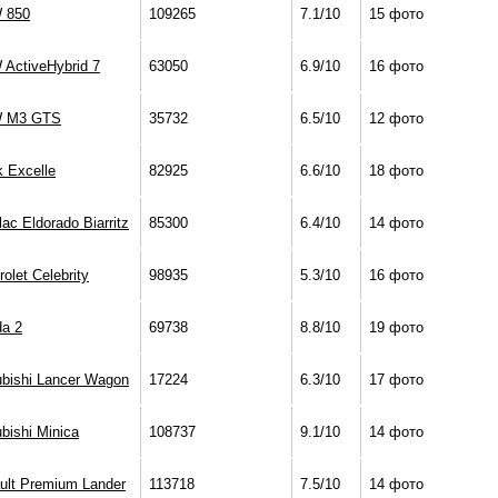
 850
109265
7.1/10
15 фото
ActiveHybrid 7
63050
6.9/10
16 фото
 M3 GTS
35732
6.5/10
12 фото
k Excelle
82925
6.6/10
18 фото
lac Eldorado Biarritz
85300
6.4/10
14 фото
olet Celebrity
98935
5.3/10
16 фото
a 2
69738
8.8/10
19 фото
ubishi Lancer Wagon
17224
6.3/10
17 фото
bishi Minica
108737
9.1/10
14 фото
ult Premium Lander
113718
7.5/10
14 фото