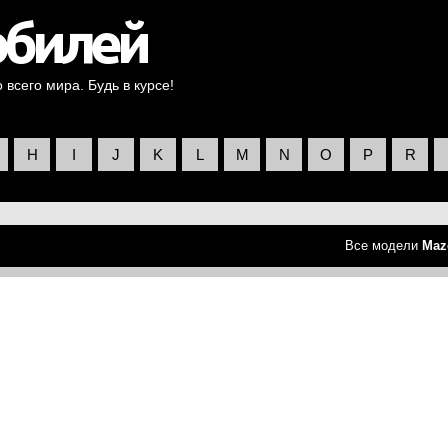
всего мира. Будь в курсе!
H
I
J
K
L
M
N
O
P
R
Все модели
Maz