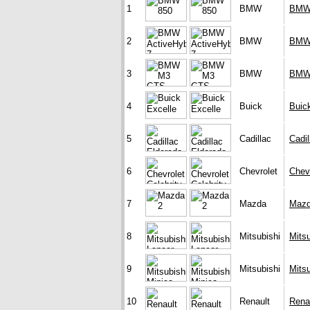
1
BMW
BMW
2
BMW
BMW 
3
BMW
BMW
4
Buick
Buic
5
Cadillac
Cadil
6
Chevrolet
Chevr
7
Mazda
Mazd
8
Mitsubishi
Mits
9
Mitsubishi
Mitsu
10
Renault
Rena