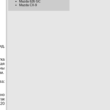
Mazda 626 GC
Mazda CX-9
ид,
тка
кая
ены
и.
ва:
жно
так
120