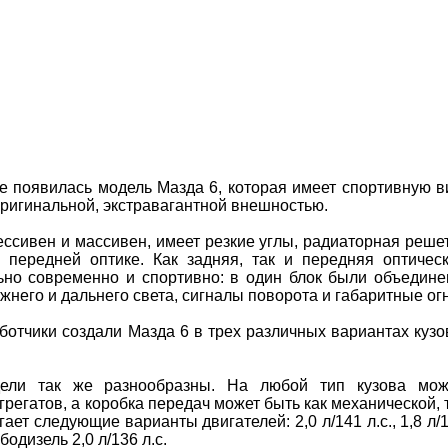
е появилась модель Мазда 6, которая имеет спортивную в
ригинальной, экстравагантной внешностью.
ссивен и массивен, имеет резкие углы, радиаторная реше
 передней оптике. Как задняя, так и передняя оптичес
ьно современно и спортивно: в один блок были объедин
его и дальнего света, сигналы поворота и габаритные огн
аботчики создали Мазда 6 в трех различных вариантах кузо
одели так же разнообразны. На любой тип кузова мо
грегатов, а коробка передач может быть как механической, 
ает следующие варианты двигателей: 2,0 л/141 л.с., 1,8 л/
урбодизель 2,0 л/136 л.с.