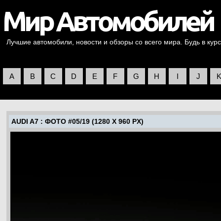
Лучшие автомобили, новости и обзоры со всего мира. Будь в курс
A
B
C
D
E
F
G
H
I
J
AUDI A7
: ФОТО #05/19 (1280 X 960 PX)