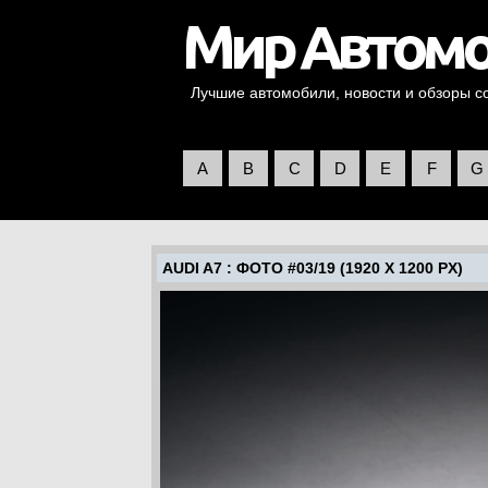
Лучшие автомобили, новости и обзоры со 
A
B
C
D
E
F
G
AUDI A7
: ФОТО #03/19 (1920 X 1200 PX)