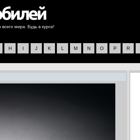
всего мира. Будь в курсе!
H
I
J
K
L
M
N
O
P
R