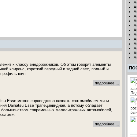
A
A
A
A
A
A
A
A
A
A
A
A
A
лежит к классу внедорожников. Об этом говорят элементы
ПО
ьшой клиренс, короткий передний и задний свес, полный и
 профиль шин.
подробнее ...
atsu Esse можно справедливо назвать «автомобилем мини-
ния Daihatsu Esse трапециевидная, а потому обладает
с большинством современных малолитражных автомобилей,
остом».
подробнее ...