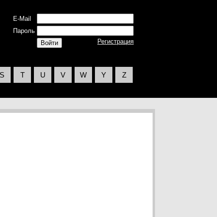
E-Mail
Пароль
Регистрация
S
T
U
V
W
Y
Z