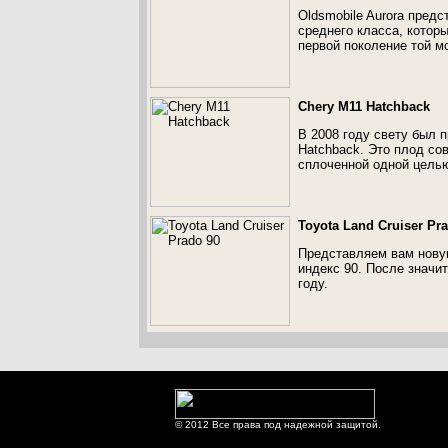
Oldsmobile Aurora пред
среднего класса, которы
первой поколение той м
Chery M11 Hatchback
В 2008 году свету был 
Hatchback. Это плод со
сплоченной одной целью
Toyota Land Cruiser Pr
Представляем вам новую
индекс 90. После значи
году.
© 2012 Все права под надежной защитой.