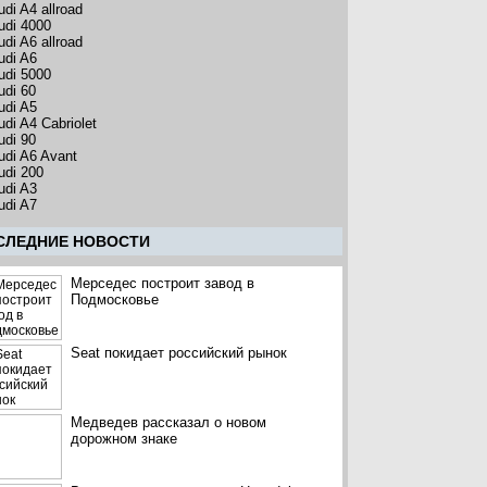
udi A4 allroad
udi 4000
udi A6 allroad
udi A6
udi 5000
udi 60
udi A5
udi A4 Cabriolet
udi 90
udi A6 Avant
udi 200
udi A3
udi A7
CЛЕДНИЕ НОВОСТИ
Мерседес построит завод в
Подмосковье
Seat покидает российский рынок
Медведев рассказал о новом
дорожном знаке