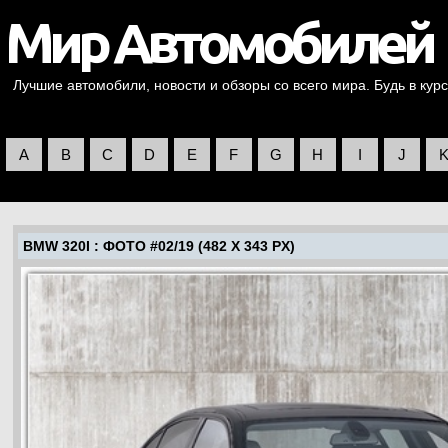
Лучшие автомобили, новости и обзоры со всего мира. Будь в курс
A
B
C
D
E
F
G
H
I
J
BMW 320I
: ФОТО #02/19 (482 X 343 PX)