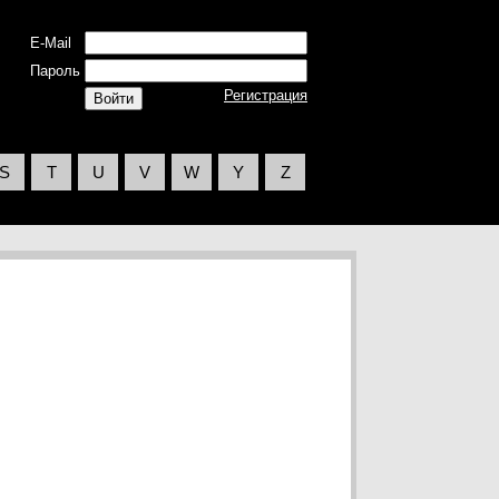
E-Mail
Пароль
Регистрация
S
T
U
V
W
Y
Z