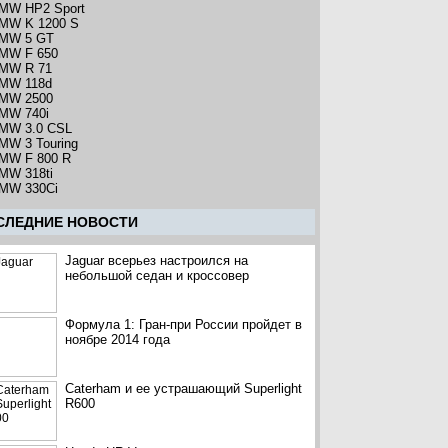
MW HP2 Sport
MW K 1200 S
MW 5 GT
MW F 650
MW R 71
MW 118d
MW 2500
MW 740i
MW 3.0 CSL
MW 3 Touring
MW F 800 R
MW 318ti
MW 330Ci
CЛЕДНИЕ НОВОСТИ
Jaguar всерьез настроился на
небольшой седан и кроссовер
Формула 1: Гран-при России пройдет в
ноябре 2014 года
Caterham и ее устрашающий Superlight
R600