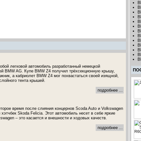
B
B
B
B
B
B
B
B
B
B
B
B
B
обой легковой автомобиль разработанный немецкой
ПО
ей BMW AG. Купе BMW Z4 получил трёхсекционную крышу,
жник, а кабриолет BMW Z4 мог похвастаться своей изящной,
слойного тента крышей.
подробнее ...
оторое время после слияния концернов Scoda Auto и Volkswagen
этчбек Skoda Felicia. Этот автомобиль несет в себе яркие
kswagen – это касается и внешности и ходовых качеств.
подробнее ...