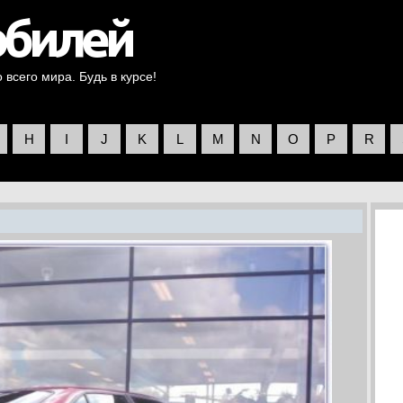
всего мира. Будь в курсе!
H
I
J
K
L
M
N
O
P
R