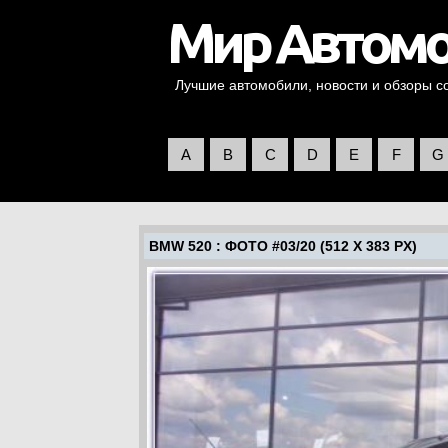
Лучшие автомобили, новости и обзоры со 
A
B
C
D
E
F
G
BMW 520
: ФОТО #03/20 (512 X 383 PX)