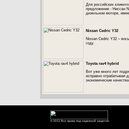
Для российских клиенто
предложение - Ниссан N
дизельном моторе, имее
Nissan Cedric Y32
Nissan Cedric Y32 – во
году.
Toyota rav4 hybrid
Вот уже много лет подря
исправно отрабатывая д
экономические качества
© 2012 Все права под надежной защитой.