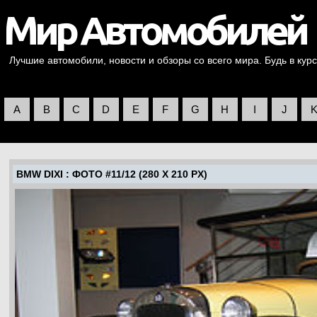
Лучшие автомобили, новости и обзоры со всего мира. Будь в курс
A
B
C
D
E
F
G
H
I
J
BMW DIXI
: ФОТО #11/12 (280 X 210 PX)