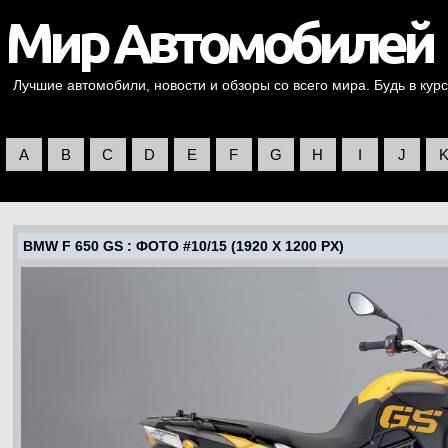
Лучшие автомобили, новости и обзоры со всего мира. Будь в курс
A
B
C
D
E
F
G
H
I
J
BMW F 650 GS
: ФОТО #10/15 (1920 X 1200 PX)