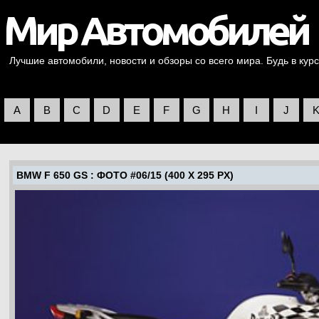
Лучшие автомобили, новости и обзоры со всего мира. Будь в курс
A
B
C
D
E
F
G
H
I
J
BMW F 650 GS
: ФОТО #06/15 (400 X 295 PX)