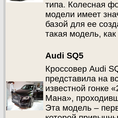
типа. Колесная ф
модели имеет зна
базой для ее соз
такая модель, как
Audi SQ5
Кроссовер Audi S
представила на в
известной гонке «
Мана», проходивш
Эта модель – перв
которой привычн