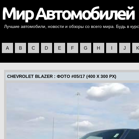
Лучшие автомобили, новости и обзоры со всего мира. Будь в курс
A
B
C
D
E
F
G
H
I
J
CHEVROLET BLAZER
: ФОТО #05/17 (400 X 300 PX)