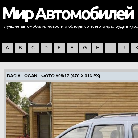
Лучшие автомобили, новости и обзоры со всего мира. Будь в курс
A
B
C
D
E
F
G
H
I
J
DACIA LOGAN
: ФОТО #08/17 (470 X 313 PX)