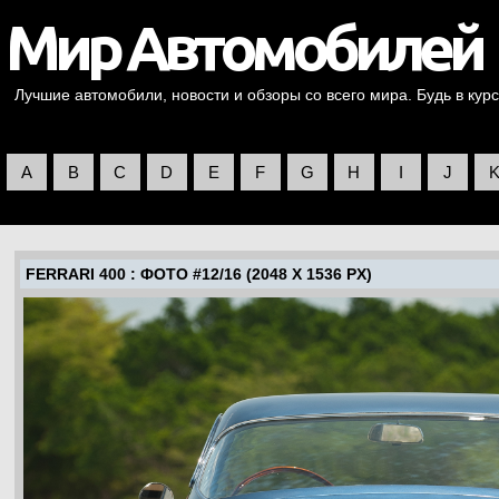
Лучшие автомобили, новости и обзоры со всего мира. Будь в курс
A
B
C
D
E
F
G
H
I
J
FERRARI 400
: ФОТО #12/16 (2048 X 1536 PX)