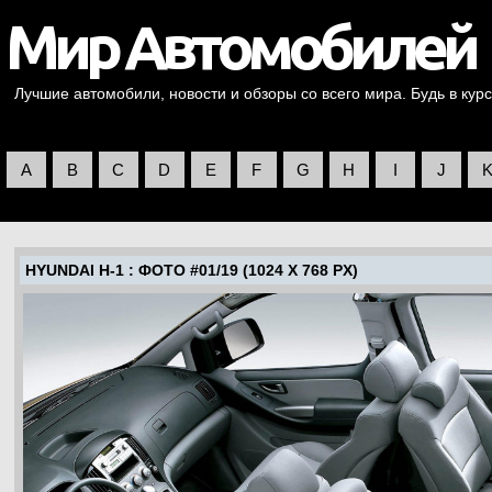
Лучшие автомобили, новости и обзоры со всего мира. Будь в курс
A
B
C
D
E
F
G
H
I
J
HYUNDAI H-1
: ФОТО #01/19 (1024 X 768 PX)