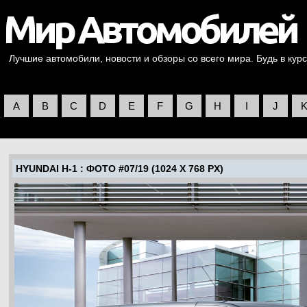
Лучшие автомобили, новости и обзоры со всего мира. Будь в курс
A
B
C
D
E
F
G
H
I
J
HYUNDAI H-1
: ФОТО #07/19 (1024 X 768 PX)