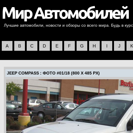
Лучшие автомобили, новости и обзоры со всего мира. Будь в курс
A
B
C
D
E
F
G
H
I
J
JEEP COMPASS
: ФОТО #01/18 (800 X 485 PX)