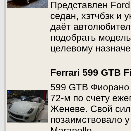
Представлен Ford 
седан, хэтчбэк и 
даёт автолюбите
подобрать модель 
целевому назначе
Ferrari 599 GTB F
599 GTB Фиорано
72-м по счету еж
Женеве. Свой сил
позаимствовало у
Maranello.