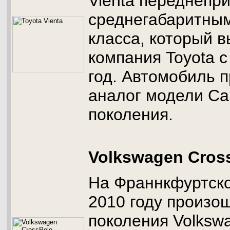
Vienta переднепр
среднегабаритным
класса, который 
компания Toyota с
год. Автомобиль 
аналог модели Ca
поколения.
Volkswagen Cros
На Франнкфуртско
2010 году произо
поколения Volkswa