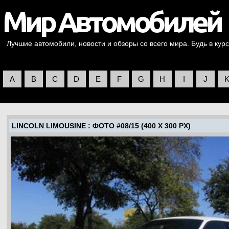
Лучшие автомобили, новости и обзоры со всего мира. Будь в курс
A
B
C
D
E
F
G
H
I
J
LINCOLN LIMOUSINE
: ФОТО #08/15 (400 X 300 PX)