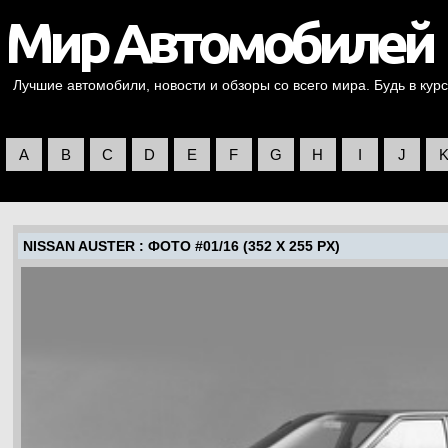
Лучшие автомобили, новости и обзоры со всего мира. Будь в курс
A
B
C
D
E
F
G
H
I
J
NISSAN AUSTER
: ФОТО #01/16 (352 X 255 PX)