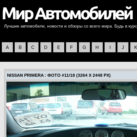
Лучшие автомобили, новости и обзоры со всего мира. Будь в курс
A
B
C
D
E
F
G
H
I
J
NISSAN PRIMERA
: ФОТО #11/18 (3264 X 2448 PX)