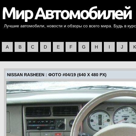
Лучшие автомобили, новости и обзоры со всего мира. Будь в курс
A
B
C
D
E
F
G
H
I
J
NISSAN RASHEEN
: ФОТО #04/19 (640 X 480 PX)