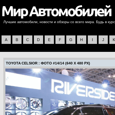
Лучшие автомобили, новости и обзоры со всего мира. Будь в курс
A
B
C
D
E
F
G
H
I
J
TOYOTA CELSIOR
: ФОТО #14/14 (640 X 480 PX)