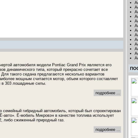
A
A
A
A
A
A
A
A
A
A
A
A
A
чертой автомобиля модели Pontiac Grand Prix является его
ПО
зов динамического типа, который прекрасно сочетает все
Для такого седана предлагаются несколько вариантов
наиболее мощным считается мотор, объем которого составляет
и в 303 лошадиные силы.
подробнее ...
о семейный гибридный автомобиль, который был спроектирован
Ё-авто». Ё-мобиль Микровэн в качестве топлива использует
2, либо сжиженный природный газ.
подробнее ...