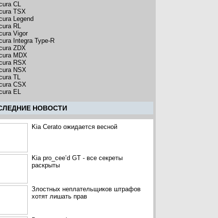
cura CL
cura TSX
cura Legend
cura RL
cura Vigor
cura Integra Type-R
cura ZDX
cura MDX
cura RSX
cura NSX
cura TL
cura CSX
cura EL
CЛЕДНИЕ НОВОСТИ
Kia Cerato ожидается весной
Kia pro_cee’d GT - все секреты
раскрыты
Злостных неплательщиков штрафов
хотят лишать прав