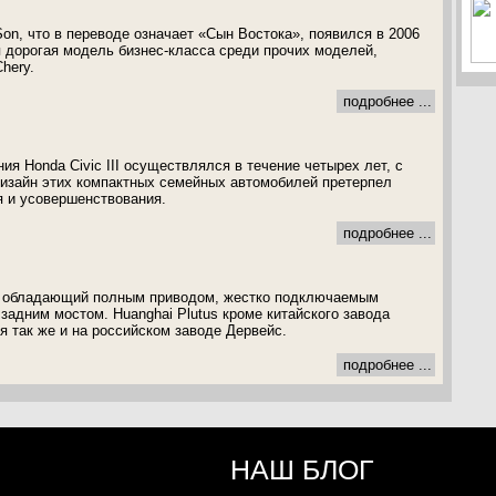
Son, что в переводе означает «Сын Востока», появился в 2006
ая дорогая модель бизнес-класса среди прочих моделей,
hery.
подробнее ...
ия Honda Civic III осуществлялся в течение четырех лет, с
 Дизайн этих компактных семейных автомобилей претерпел
 и усовершенствования.
подробнее ...
п, обладающий полным приводом, жестко подключаемым
задним мостом. Huanghai Plutus кроме китайского завода
я так же и на российском заводе Дервейс.
подробнее ...
НАШ БЛОГ