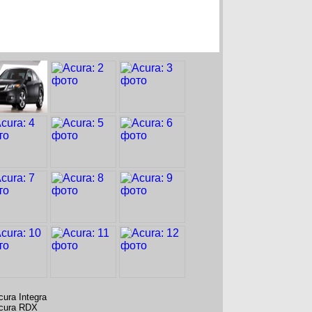
cura Integra
cura RDX