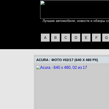
Лучшие автомобили, новости и обзоры со 
A
B
C
D
E
F
G
ACURA
: ФОТО #02/17 (640 X 480 PX)