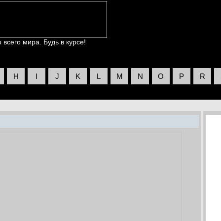
всего мира. Будь в курсе!
H
I
J
K
L
M
N
O
P
R