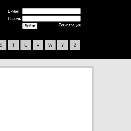
E-Mail
Пароль
Регистрация
S
T
U
V
W
Y
Z