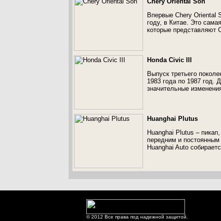
Chery Oriental Son
Впервые Chery Oriental 
году, в Китае. Это сам
которые представляют C
Honda Civic III
Выпуск третьего поколен
1983 года по 1987 год.
значительные изменения
Huanghai Plutus
Huanghai Plutus – пика
передним и постоянным 
Huanghai Auto собираетс
© 2012 Все права под надежной защитой.