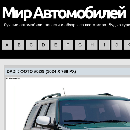
Лучшие автомобили, новости и обзоры со всего мира. Будь в курс
A
B
C
D
E
F
G
H
I
J
DADI
: ФОТО #02/9 (1024 X 768 PX)