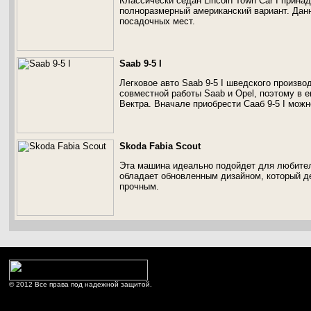
Классически седан Lincoln Town Car I прина
полноразмерный американский вариант. Дан
посадочных мест.
Saab 9-5 I
Легковое авто Saab 9-5 I шведского произво
совместной работы Saab и Opel, поэтому в 
Вектра. Вначале приобрести Сааб 9-5 I можн
Skoda Fabia Scout
Эта машина идеально подойдет для любите
обладает обновленным дизайном, который д
прочным.
© 2012 Все права под надежной защитой.