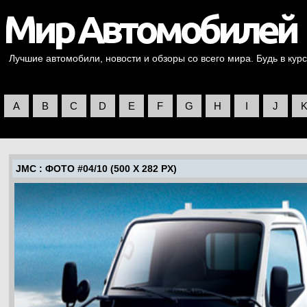
Лучшие автомобили, новости и обзоры со всего мира. Будь в курс
A
B
C
D
E
F
G
H
I
J
JMC
: ФОТО #04/10 (500 X 282 PX)