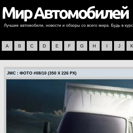
Лучшие автомобили, новости и обзоры со всего мира. Будь в курс
A
B
C
D
E
F
G
H
I
J
JMC
: ФОТО #08/10 (350 X 226 PX)