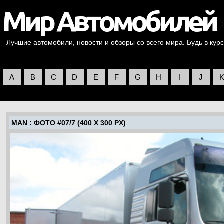
Лучшие автомобили, новости и обзоры со всего мира. Будь в курс
A
B
C
D
E
F
G
H
I
J
MAN
: ФОТО #07/7 (400 X 300 PX)