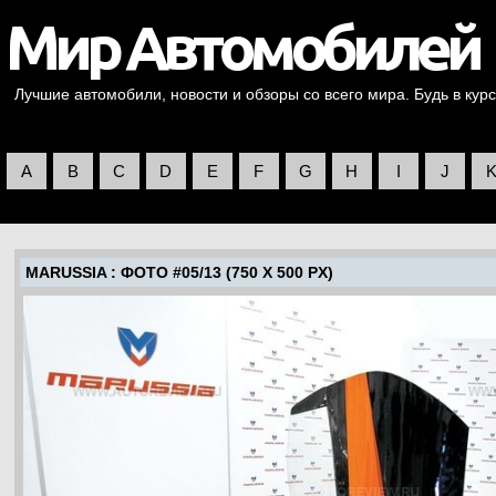
Лучшие автомобили, новости и обзоры со всего мира. Будь в курс
A
B
C
D
E
F
G
H
I
J
MARUSSIA
: ФОТО #05/13 (750 X 500 PX)