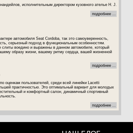
ннандейлов, исполнительным директором кузовного ателье H. J.
подробнее ...
актере автомобиля Seat Cordoba, так это самоуверенность,
ость, серьезный подход в функциональным особенностям.
е слиты воедино и выражены в данном автомобиле, который
ашему образу жизни, вашему ритму сердца, вашей жизненной
подробнее ...
n
, по оценкам пользователей, среди всей линейки Lacetti
ольшей практичностью. Это оптимальный вариант для молодых
местительный и комфортный салон, динамичный спортивный
льность.
подробнее ...