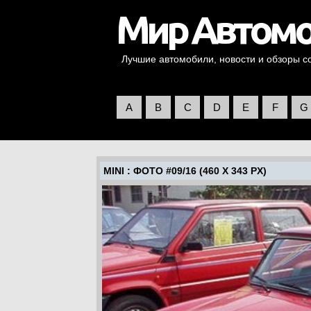
Лучшие автомобили, новости и обзоры со 
A
B
C
D
E
F
G
MINI
: ФОТО #09/16 (460 X 343 PX)