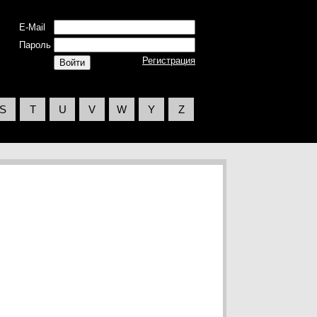
E-Mail
Пароль
Регистрация
S
T
U
V
W
Y
Z