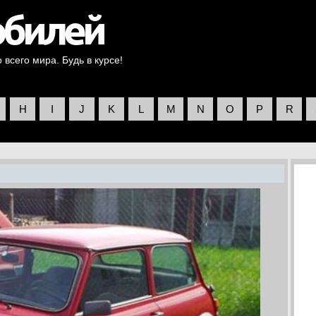
всего мира. Будь в курсе!
H
I
J
K
L
M
N
O
P
R