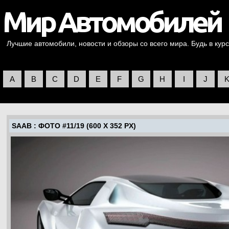
Лучшие автомобили, новости и обзоры со всего мира. Будь в курс
A
B
C
D
E
F
G
H
I
J
SAAB
: ФОТО #11/19 (600 X 352 PX)